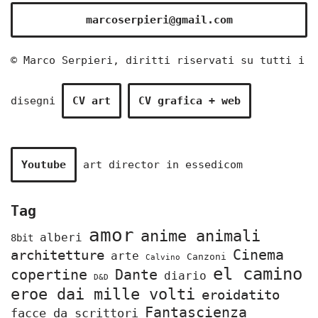
marcoserpieri@gmail.com
© Marco Serpieri, diritti riservati su tutti i
disegni
CV art
CV grafica + web
Youtube
art director in
essedicom
Tag
amor
anime animali
alberi
8bit
Cinema
architetture
arte
Canzoni
Calvino
el camino
copertine
Dante
diario
D&D
eroe dai mille volti
eroidatito
Fantascienza
facce da scrittori