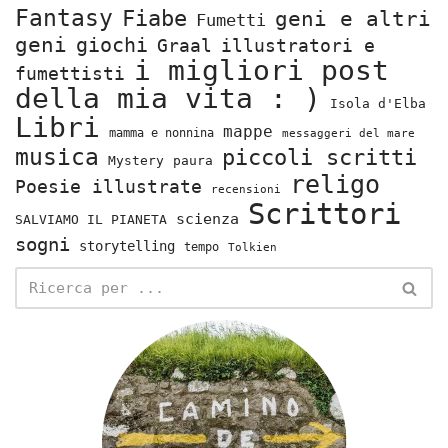
Fantasy
Fiabe
geni e altri
Fumetti
geni
giochi
Graal
illustratori e
i migliori post
fumettisti
della mia vita : )
Isola d'Elba
Libri
mappe
mamma e nonnina
messaggeri del mare
musica
piccoli scritti
Mystery
paura
religo
Poesie illustrate
recensioni
Scrittori
scienza
SALVIAMO IL PIANETA
sogni
storytelling
tempo
Tolkien