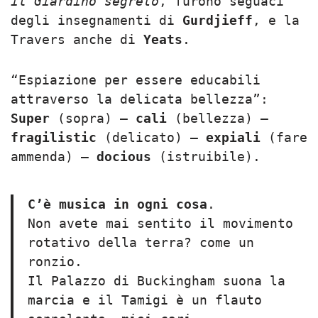
il Giardino segreto
, furono seguaci
degli insegnamenti di
Gurdjieff
, e la
Travers anche di
Yeats
.
“Espiazione per essere educabili
attraverso la delicata bellezza”:
Super
(sopra) –
cali
(bellezza) –
fragilistic
(delicato) –
expiali
(fare
ammenda) –
docious
(istruibile).
C’è musica in ogni cosa
.
Non avete mai sentito il movimento
rotativo della terra? come un
ronzio.
Il Palazzo di Buckingham suona la
marcia e il Tamigi è un flauto