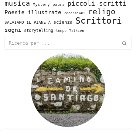
musica
piccoli scritti
Mystery
paura
religo
Poesie illustrate
recensioni
Scrittori
scienza
SALVIAMO IL PIANETA
sogni
storytelling
tempo
Tolkien