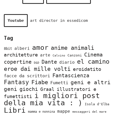
Youtube
art director in
essedicom
Tag
amor
anime animali
alberi
8bit
Cinema
architetture
arte
Canzoni
Calvino
el camino
copertine
Dante
diario
D&D
eroe dai mille volti
eroidatito
Fantascienza
facce da scrittori
Fantasy
Fiabe
geni e altri
Fumetti
geni
giochi
Graal
illustratori e
i migliori post
fumettisti
della mia vita : )
Isola d'Elba
Libri
mappe
mamma e nonnina
messaggeri del mare