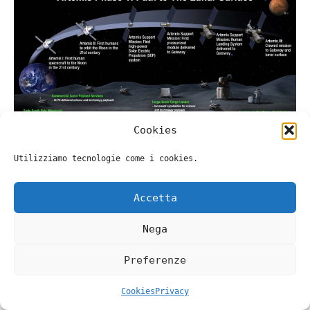
Cookies
Utilizziamo tecnologie come i cookies.
Accetta
Fai clic per accettare i cookie
marketing e abilitare questo
Nega
contenuto
Preferenze
Cookies
Privacy