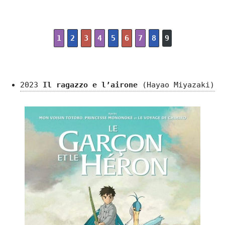
1
2
3
4
5
6
7
8
9
2023
Il ragazzo e l’airone
(Hayao Miyazaki)