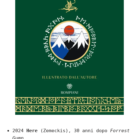
2024
Here
(Zemeckis), 30 anni dopo
Forrest
Gump