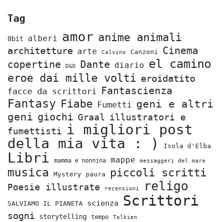
Tag
amor
anime animali
alberi
8bit
Cinema
architetture
arte
Canzoni
Calvino
el camino
copertine
Dante
diario
D&D
eroe dai mille volti
eroidatito
Fantascienza
facce da scrittori
Fantasy
Fiabe
geni e altri
Fumetti
geni
giochi
Graal
illustratori e
i migliori post
fumettisti
della mia vita : )
Isola d'Elba
Libri
mappe
mamma e nonnina
messaggeri del mare
musica
piccoli scritti
Mystery
paura
religo
Poesie illustrate
recensioni
Scrittori
scienza
SALVIAMO IL PIANETA
sogni
storytelling
tempo
Tolkien