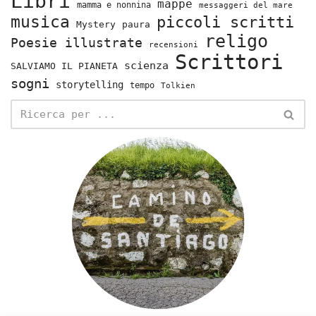
Libri
mappe
mamma e nonnina
messaggeri del mare
musica
piccoli scritti
Mystery
paura
religo
Poesie illustrate
recensioni
Scrittori
scienza
SALVIAMO IL PIANETA
sogni
storytelling
tempo
Tolkien