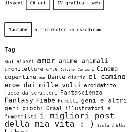
disegni
CV art
CV grafica + web
Youtube
art director in
essedicom
Tag
amor
anime animali
alberi
8bit
Cinema
architetture
arte
Canzoni
Calvino
el camino
copertine
Dante
diario
D&D
eroe dai mille volti
eroidatito
Fantascienza
facce da scrittori
Fantasy
Fiabe
geni e altri
Fumetti
geni
giochi
Graal
illustratori e
i migliori post
fumettisti
della mia vita : )
Isola d'Elba