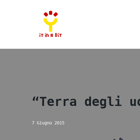
Vai
al
contenuto
“Terra degli u
7 Giugno 2015