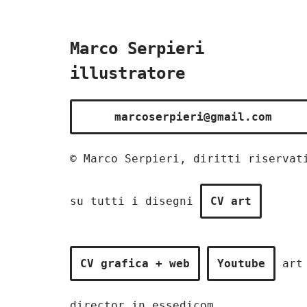
Marco Serpieri
illustratore
marcoserpieri@gmail.com
© Marco Serpieri, diritti riservat
su tutti i disegni
CV art
CV grafica + web
Youtube
art
director in
essedicom