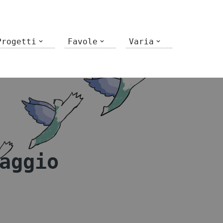
Progetti
Favole
Varia
aggio