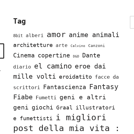
Tag
amor
anime animali
alberi
8bit
architetture
arte
Canzoni
Calvino
Cinema
copertine
Dante
D&D
el camino
eroe dai
diario
i
mille volti
eroidatito
facce da
Fantasy
Fantascienza
scrittori
Fiabe
geni e altri
Fumetti
geni
giochi
Graal
illustratori
i migliori
e fumettisti
post della mia vita :