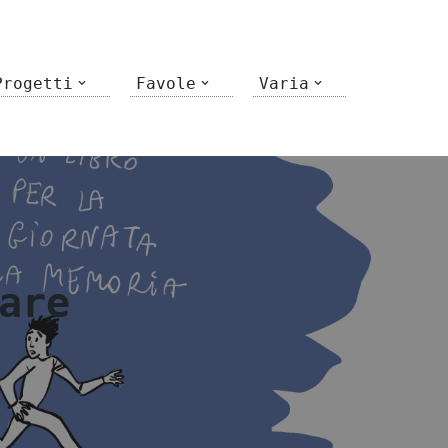
Progetti
Favole
Varia
are