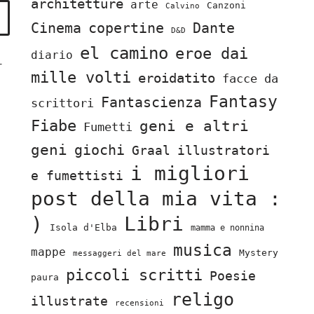
architetture
arte
Canzoni
Calvino
Cinema
copertine
Dante
D&D
el camino
eroe dai
diario
i
mille volti
eroidatito
facce da
Fantasy
Fantascienza
scrittori
Fiabe
geni e altri
Fumetti
geni
giochi
Graal
illustratori
i migliori
e fumettisti
post della mia vita :
)
Libri
Isola d'Elba
mamma e nonnina
musica
mappe
Mystery
messaggeri del mare
piccoli scritti
Poesie
paura
religo
illustrate
recensioni