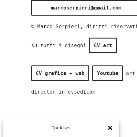
marcoserpieri@gmail.com
© Marco Serpieri, diritti riservat
su tutti i disegni
CV art
CV grafica + web
Youtube
art
director in
essedicom
Cookies