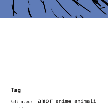
Tag
amor
anime animali
alberi
8bit