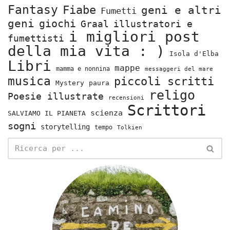
Fantasy
Fiabe
geni e altri
Fumetti
geni
giochi
Graal
illustratori e
i migliori post
fumettisti
della mia vita : )
Isola d'Elba
Libri
mappe
mamma e nonnina
messaggeri del mare
musica
piccoli scritti
Mystery
paura
religo
Poesie illustrate
recensioni
Scrittori
scienza
SALVIAMO IL PIANETA
sogni
storytelling
tempo
Tolkien