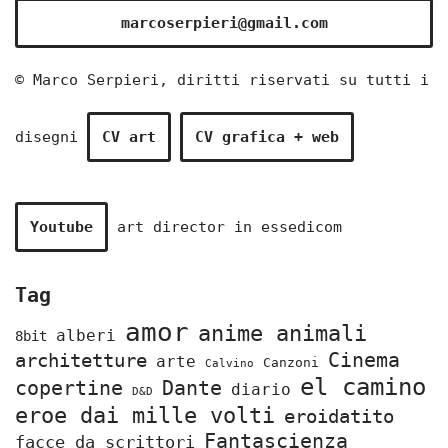
marcoserpieri@gmail.com
© Marco Serpieri, diritti riservati su tutti i
disegni
CV art
CV grafica + web
Youtube
art director in
essedicom
Tag
amor
anime animali
alberi
8bit
Cinema
architetture
arte
Canzoni
Calvino
el camino
copertine
Dante
diario
D&D
eroe dai mille volti
eroidatito
Fantascienza
facce da scrittori