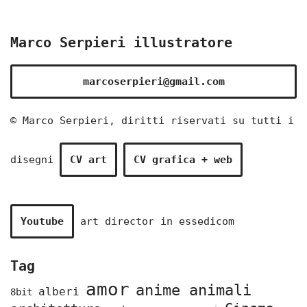
Marco Serpieri illustratore
marcoserpieri@gmail.com
© Marco Serpieri, diritti riservati su tutti i
disegni
CV art
CV grafica + web
Youtube
art director in
essedicom
Tag
amor
anime animali
alberi
8bit