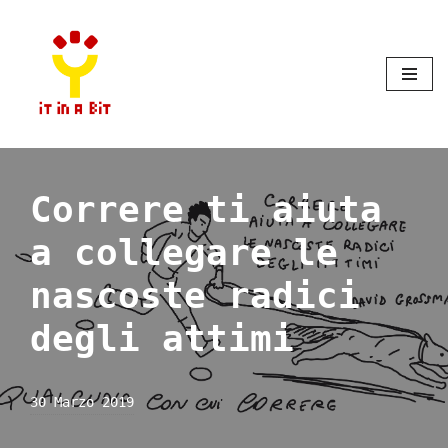
Vai
al
contenuto
Correre ti aiuta
a collegare le
nascoste radici
degli attimi
30 Marzo 2019