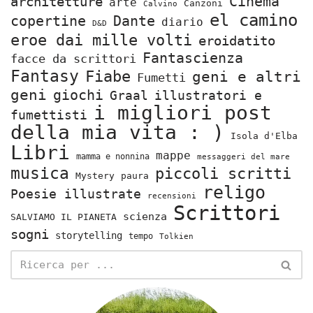
Cinema
architetture
arte
Canzoni
Calvino
el camino
copertine
Dante
diario
D&D
eroe dai mille volti
eroidatito
Fantascienza
facce da scrittori
Fantasy
Fiabe
geni e altri
Fumetti
geni
giochi
Graal
illustratori e
i migliori post
fumettisti
della mia vita : )
Isola d'Elba
Libri
mappe
mamma e nonnina
messaggeri del mare
musica
piccoli scritti
Mystery
paura
religo
Poesie illustrate
recensioni
Scrittori
scienza
SALVIAMO IL PIANETA
sogni
storytelling
tempo
Tolkien