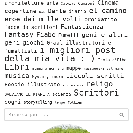
Cinema
architetture
arte
Canzoni
Calvino
el camino
copertine
Dante
diario
D&D
eroe dai mille volti
eroidatito
Fantascienza
facce da scrittori
Fantasy
Fiabe
geni e altri
Fumetti
geni
giochi
Graal
illustratori e
i migliori post
fumettisti
della mia vita : )
Isola d'Elba
Libri
mappe
mamma e nonnina
messaggeri del mare
musica
piccoli scritti
Mystery
paura
religo
Poesie illustrate
recensioni
Scrittori
scienza
SALVIAMO IL PIANETA
sogni
storytelling
tempo
Tolkien