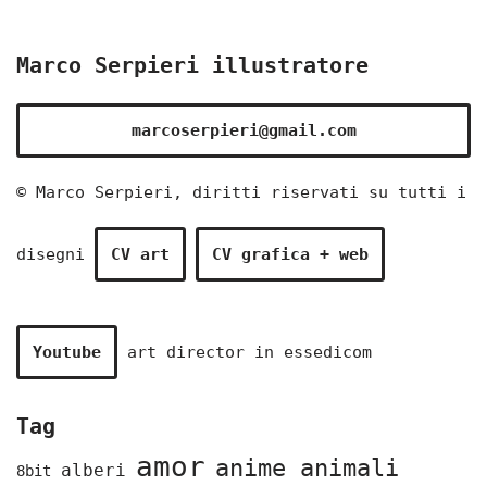
Marco Serpieri illustratore
marcoserpieri@gmail.com
© Marco Serpieri, diritti riservati su tutti i
disegni
CV art
CV grafica + web
Youtube
art director in
essedicom
Tag
amor
anime animali
alberi
8bit