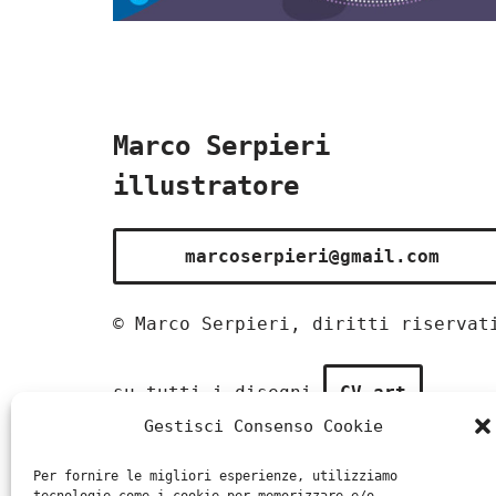
Marco Serpieri
illustratore
marcoserpieri@gmail.com
© Marco Serpieri, diritti riservat
su tutti i disegni
CV art
Gestisci Consenso Cookie
Per fornire le migliori esperienze, utilizziamo
CV grafica + web
Youtube
art